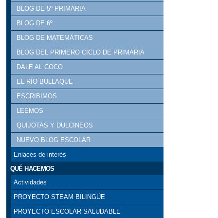
BLOG DE 5º PRIMARIA
BLOG DE 6º
BLOG DE MATEMÁTICAS
BLOG DEL PRIMERO CICLO DE PRIMARIA
DALE AL COCO
EL RÍO BULLAQUE
ESCRIBIMOS
LEEMOS
QUIJOTAS Y DULCINEOS
NUEVO BLOG ESCOLAR
Enlaces de interés
QUÉ HACEMOS
Actividades
PROYECTO STEAM BILINGÜE
PROYECTO ESCOLAR SALUDABLE