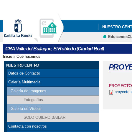
NUESTRO CEN
EducamosC
LIBROS TEXTO 
CRA Valle del Bullaque, El Robledo (Ciudad Real)
Inicio
»
Qué hacemos
Se encuentra usted aquí
PROYE
NUESTRO CENTRO
Datos de Contacto
Galería Multimedia
PROYECTO 
Galería de Imágenes
proyecto_
Fotografías
Galería de Vídeos
SOLO QUIERO BAILAR
Contacta con nosotros