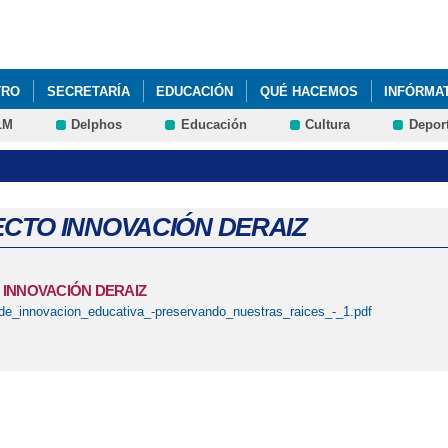
Pasar al
contenido
principal
TRO
SECRETARÍA
EDUCACIÓN
QUÉ HACEMOS
INFÓRMA
LM
Delphos
Educación
Cultura
Depor
CRA VALLE DEL BULLAQUE 2024-2025
CTO INNOVACIÓN DERAIZ
INNOVACIÓN DERAIZ
de_innovacion_educativa_-preservando_nuestras_raices_-_1.pdf