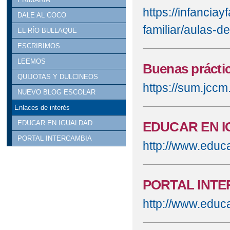
https://infancia
DALE AL COCO
familiar/aulas-de
EL RÍO BULLAQUE
ESCRIBIMOS
LEEMOS
Buenas práctic
QUIJOTAS Y DULCINEOS
https://sum.jccm
NUEVO BLOG ESCOLAR
Enlaces de interés
EDUCAR EN 
EDUCAR EN IGUALDAD
PORTAL INTERCAMBIA
http://www.educ
PORTAL INT
http://www.educ