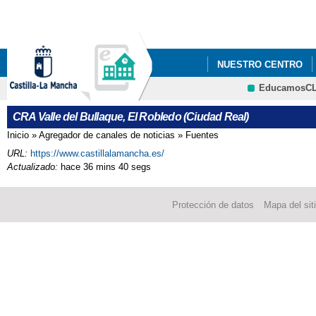
Pa
co
pri
NUESTRO CENTRO
EducamosC
BLOG CRA VALLE DE
CRFP
CRA Valle del Bullaque, El Robledo (Ciudad Real)
Inicio
»
Agregador de canales de noticias
»
Fuentes
Se encuentra usted aquí
URL:
https://www.castillalamancha.es/
Actualizado:
hace 36 mins 40 segs
Protección de datos
Mapa del sit